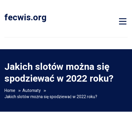
Skip
to
fecwis.org
content
Jakich slotów można się
spodziewać w 2022 roku?
Home
Automaty
Jakich slotów można się spodziewać w 2022 roku?