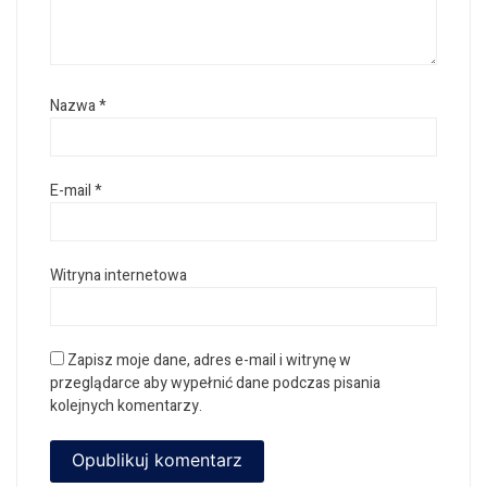
Nazwa
*
E-mail
*
Witryna internetowa
Zapisz moje dane, adres e-mail i witrynę w
przeglądarce aby wypełnić dane podczas pisania
kolejnych komentarzy.