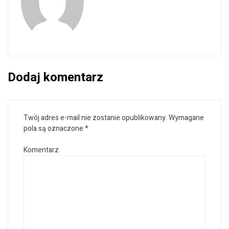
Dodaj komentarz
Twój adres e-mail nie zostanie opublikowany.
Wymagane
pola są oznaczone
*
Komentarz