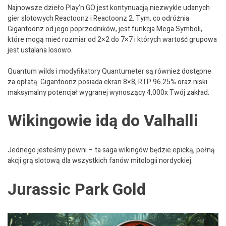
Najnowsze dzieło Play’n GO jest kontynuacją niezwykle udanych
gier slotowych Reactoonz i Reactoonz 2. Tym, co odróżnia
Gigantoonz od jego poprzedników, jest funkcja Mega Symboli,
które mogą mieć rozmiar od 2×2 do 7×7 i których wartość grupowa
jest ustalana losowo.
Quantum wilds i modyfikatory Quantumeter są również dostępne
za opłatą. Gigantoonz posiada ekran 8×8, RTP 96.25% oraz niski
maksymalny potencjał wygranej wynoszący 4,000x Twój zakład.
Wikingowie idą do Valhalli
Jednego jesteśmy pewni – ta saga wikingów będzie epicką, pełną
akcji grą slotową dla wszystkich fanów mitologii nordyckiej.
Jurassic Park Gold