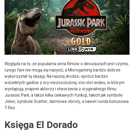
Wygląda na to, że popularna seria filmów o dinozaurach jest czymś,
czego fani nie mogą się nasycić, a Microgaming bardzo dobrze
wykorzystał tę okazję. Na naszej drodze, oprócz bardzo
wściekłych gadów z ery mezozoicznej, stoi slot wideo, w którym
występują znajomi aktorzy i stworzenia z oryginalnego filmu
Jurassic Park, a także kilka ciekawych funkcji, takich jak symbole
Joker, symbole Scatter, darmowe obroty, a nawet runda bonusowa
T-Rex.
Księga El Dorado